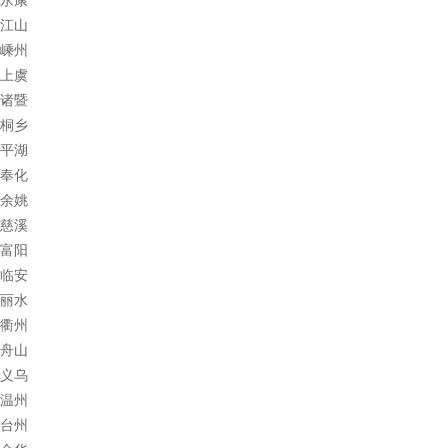
江山
嵊州
上虞
诸暨
桐乡
平湖
奉化
余姚
慈溪
富阳
临安
丽水
衢州
舟山
义乌
温州
台州