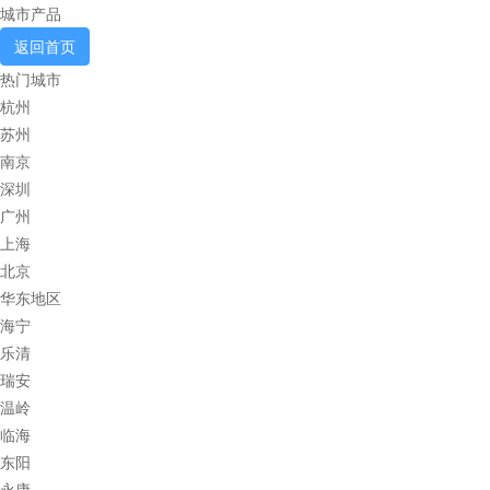
城市产品
返回首页
热门城市
杭州
苏州
南京
深圳
广州
上海
北京
华东地区
海宁
乐清
瑞安
温岭
临海
东阳
永康