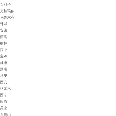
石河子
克拉玛依
乌鲁木齐
韩城
安康
商洛
榆林
汉中
宝鸡
咸阳
渭南
延安
西安
格尔木
西宁
固原
吴忠
石嘴山