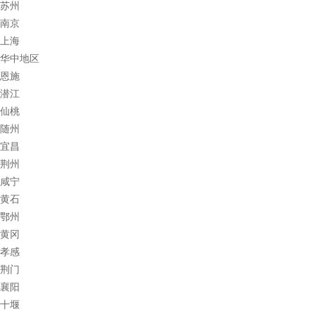
苏州
南京
上海
华中地区
恩施
潜江
仙桃
随州
宜昌
荆州
咸宁
黄石
鄂州
黄冈
孝感
荆门
襄阳
十堰