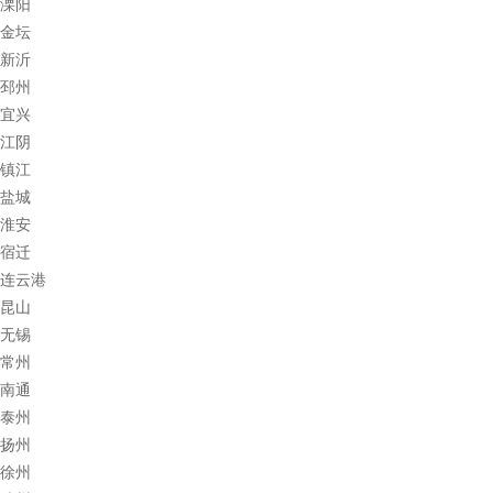
溧阳
金坛
新沂
邳州
宜兴
江阴
镇江
盐城
淮安
宿迁
连云港
昆山
无锡
常州
南通
泰州
扬州
徐州