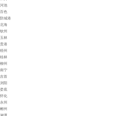
河池
百色
防城港
北海
钦州
玉林
贵港
梧州
桂林
柳州
南宁
吉首
浏阳
娄底
怀化
永州
郴州
湘潭