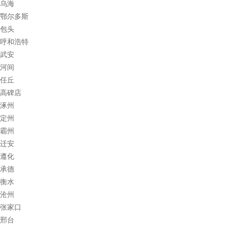
乌海
鄂尔多斯
包头
呼和浩特
武安
河间
任丘
高碑店
涿州
定州
霸州
迁安
遵化
承德
衡水
沧州
张家口
邢台