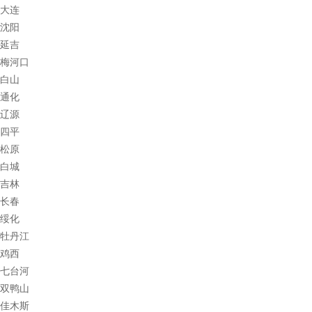
大连
沈阳
延吉
梅河口
白山
通化
辽源
四平
松原
白城
吉林
长春
绥化
牡丹江
鸡西
七台河
双鸭山
佳木斯