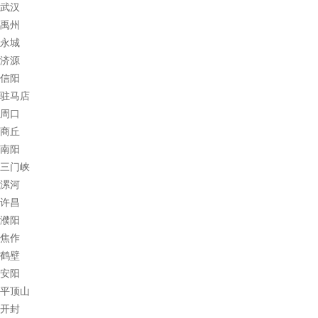
武汉
禹州
永城
济源
信阳
驻马店
周口
商丘
南阳
三门峡
漯河
许昌
濮阳
焦作
鹤壁
安阳
平顶山
开封