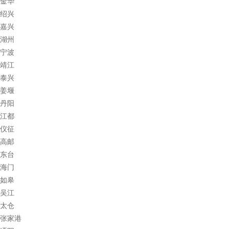
金华
绍兴
嘉兴
湖州
宁波
靖江
泰兴
姜堰
丹阳
江都
仪征
高邮
东台
海门
如皋
吴江
太仓
张家港