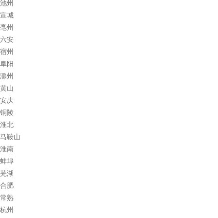
池州
宣城
亳州
六安
宿州
阜阳
滁州
黄山
安庆
铜陵
淮北
马鞍山
淮南
蚌埠
芜湖
合肥
常熟
杭州