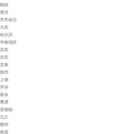
鹤岗
黑河
齐齐哈尔
大庆
哈尔滨
华南地区
高安
吉安
宜春
抚州
上饶
萍乡
新余
鹰潭
景德镇
九江
赣州
南昌