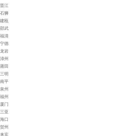
晋江
石狮
建瓯
邵武
福清
宁德
龙岩
漳州
莆田
三明
南平
泉州
福州
厦门
三亚
海口
贺州
来宾