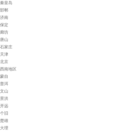
秦皇岛
邯郸
济南
保定
廊坊
唐山
石家庄
天津
北京
西南地区
蒙自
普洱
文山
景洪
开远
个旧
楚雄
大理