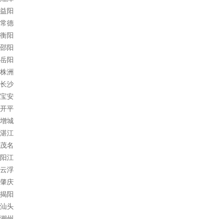
益阳
常德
衡阳
邵阳
岳阳
株洲
长沙
宝安
开平
增城
湛江
茂名
阳江
云浮
肇庆
揭阳
汕头
潮州