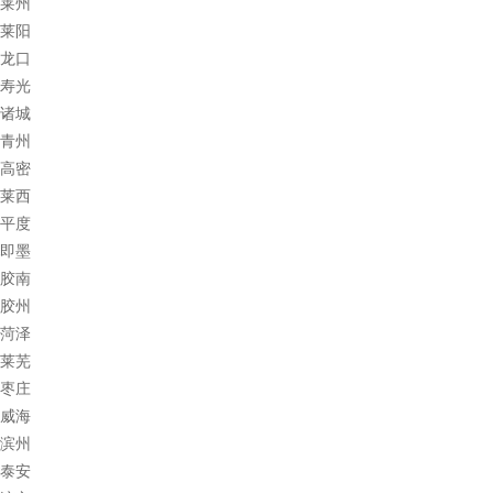
莱州
莱阳
龙口
寿光
诸城
青州
高密
莱西
平度
即墨
胶南
胶州
菏泽
莱芜
枣庄
威海
滨州
泰安