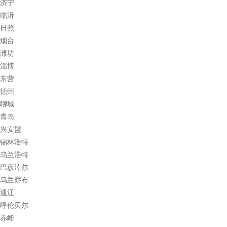
济宁
临沂
日照
烟台
潍坊
淄博
东营
德州
聊城
青岛
兴安盟
锡林浩特
乌兰浩特
巴彦淖尔
乌兰察布
通辽
呼伦贝尔
赤峰