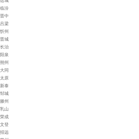
运城
临汾
晋中
吕梁
忻州
晋城
长治
阳泉
朔州
大同
太原
新泰
邹城
滕州
乳山
荣成
文登
招远