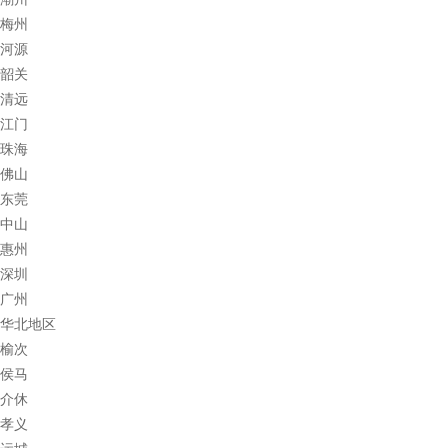
梅州
河源
韶关
清远
江门
珠海
佛山
东莞
中山
惠州
深圳
广州
华北地区
榆次
侯马
介休
孝义