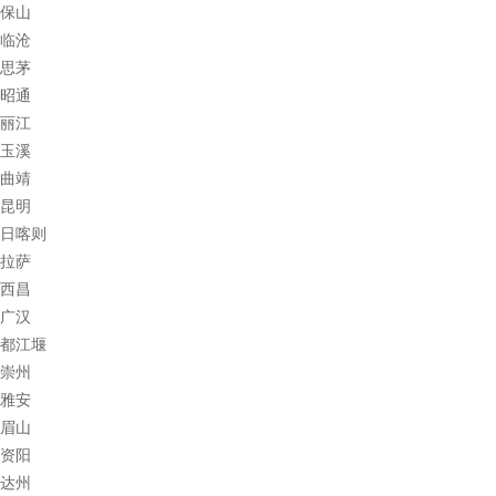
保山
临沧
思茅
昭通
丽江
玉溪
曲靖
昆明
日喀则
拉萨
西昌
广汉
都江堰
崇州
雅安
眉山
资阳
达州