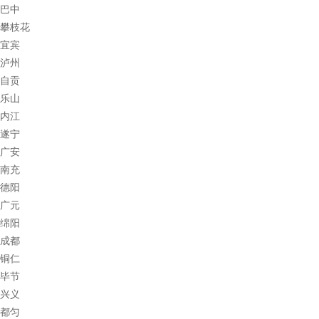
巴中
攀枝花
宜宾
泸州
自贡
乐山
内江
遂宁
广安
南充
德阳
广元
绵阳
成都
铜仁
毕节
兴义
都匀